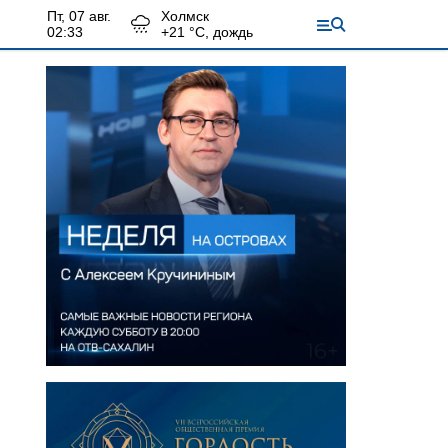
пт, 07 авг.
Холмск
02:33
+
21
°С,
дождь