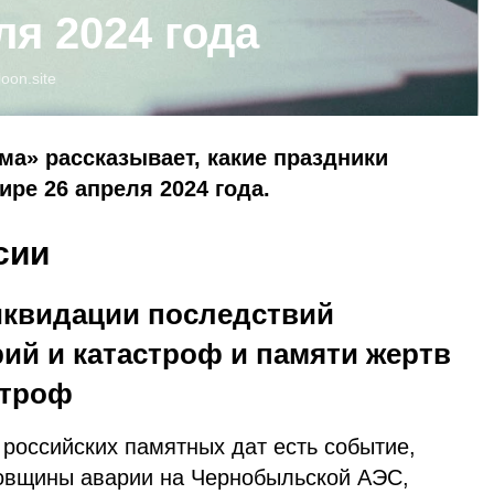
ля 2024 года
loon.site
ма» рассказывает, какие праздники
ре 26 апреля 2024 года.
сии
иквидации последствий
ий и катастроф и памяти жертв
строф
российских памятных дат есть событие,
довщины аварии на Чернобыльской АЭС,