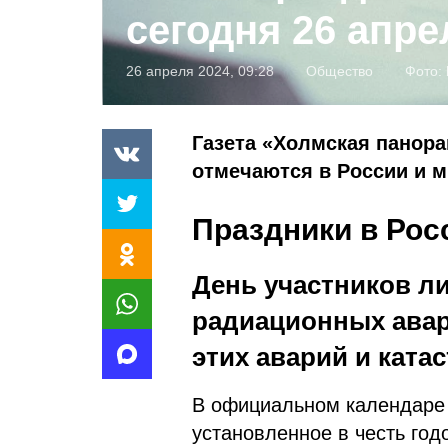
сегодня 26 апре
26 апреля 2024, 09:28
Общество
Фото:
Газета «Холмская панора
отмечаются в России и ми
Праздники в Рос
День участников л
радиационных авар
этих аварий и ката
В официальном календаре 
установленное в честь го