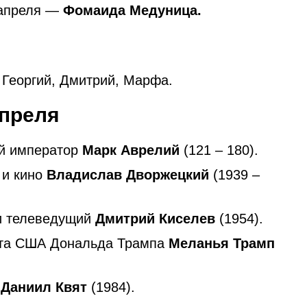
 апреля —
Фомаида Медуница.
Георгий, Дмитрий, Марфа.
преля
ий император
Марк Аврелий
(121 – 180).
 и кино
Владислав Дворжецкий
(1939 –
 и телеведущий
Дмитрий Киселев
(1954).
ента США Дональда Трампа
Меланья Трамп
Даниил Квят
(1984).