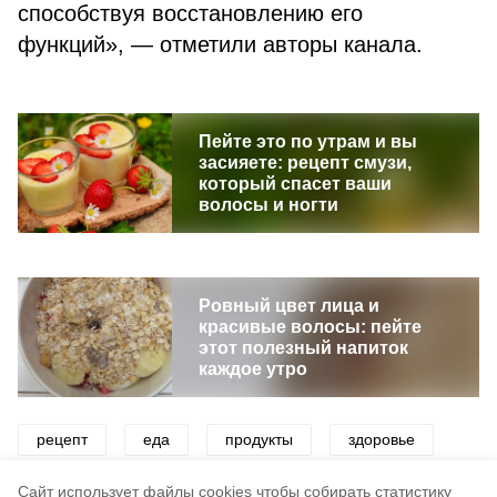
способствуя восстановлению его
функций», — отметили авторы канала.
Пейте это по утрам и вы
засияете: рецепт смузи,
который спасет ваши
волосы и ногти
Ровный цвет лица и
красивые волосы: пейте
этот полезный напиток
каждое утро
рецепт
еда
продукты
здоровье
полезный рецепт
Cайт использует файлы cookies чтобы собирать статистику