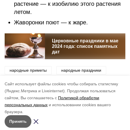
растение — к изобилию этого растения
летом.
Жаворонки поют — к жаре.
Церковные праздники в мае
2024 года: список памятных
дат
народные приметы
народные праздники
приметы
праздники
традиции
Cайт использует файлы cookies чтобы собирать статистику
(Яндекс.Метрика и Liveinternet).
Продолжая пользоваться
сайтом, Вы соглашаетесь с
Политикой обработки
Понравилась статья?
персональных данных
и использовании cookies вашего
по оценке
4
пользователей
браузера.
5
4
3
2
1
Принять