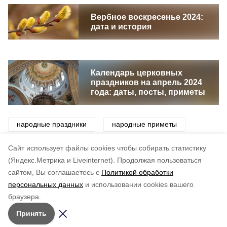
Вербное воскресенье 2024:
дата и история
Календарь церковных
праздников на апрель 2024
года: даты, посты, приметы
народные праздники
народные приметы
приметы
праздники
традиции
Cайт использует файлы cookies чтобы собирать статистику
(Яндекс.Метрика и Liveinternet).
Продолжая пользоваться
сайтом, Вы соглашаетесь с
Политикой обработки
Понравилась статья?
персональных данных
и использовании cookies вашего
по оценке
4
пользователей
браузера.
5
4
3
2
1
Принять