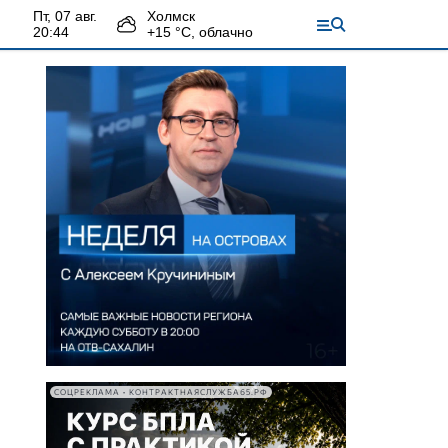
пт, 07 авг.
Холмск
20:44
+
15
°С,
облачно
СОЦРЕКЛАМА • КОНТРАКТНАЯСЛУЖБА65.РФ