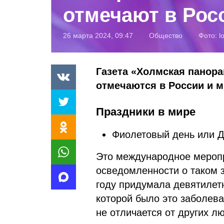
отмечают в Рос
26 марта 2024, 09:47
Общество
Фото:
l
Газета «Холмская панора
отмечаются в России и ми
Праздники в мире
Фиолетовый день или Д
Это международное меропр
осведомленности о таком з
году придумала девятилет
которой было это заболева
не отличается от других л