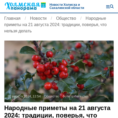
Новости Холмска и
Сахалинской области
Главная
Новости
Общество
Народные
приметы на 21 августа 2024: традиции, поверья, что
нельзя делать
20 августа 2024, 12:54
Общество
Фото:
pxhere.com
Народные приметы на 21 августа
2024: традиции, поверья, что