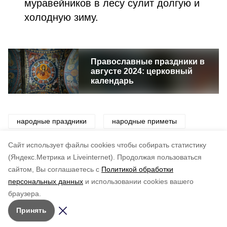
муравейников в лесу сулит долгую и
холодную зиму.
Православные праздники в
августе 2024: церковный
календарь
народные праздники
народные приметы
приметы
праздники
традиции
Cайт использует файлы cookies чтобы собирать статистику
(Яндекс.Метрика и Liveinternet).
Продолжая пользоваться
сайтом, Вы соглашаетесь с
Политикой обработки
Понравилась статья?
персональных данных
и использовании cookies вашего
по оценке
4
пользователей
браузера.
5
4
3
2
1
Принять