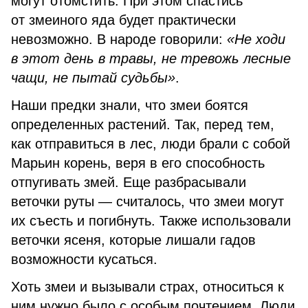
могут отомстить. При этом спастись
от змеиного яда будет практически
невозможно. В народе говорили:
«Не ходи
в этот день в травы, не тревожь лесные
чащи, не пытай судьбы»
.
Наши предки знали, что змеи боятся
определенных растений. Так, перед тем,
как отправиться в лес, люди брали с собой
Марьин корень, веря в его способность
отпугивать змей. Еще разбрасывали
веточки руты — считалось, что змеи могут
их съесть и погибнуть. Также использовали
веточки ясеня, которые лишали гадов
возможности кусаться.
Хоть змеи и вызывали страх, относиться к
ним нужно было с особым почтением. Люди