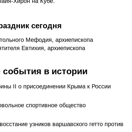
айя-Хирон на Кубе.
раздник сегодня
тольного Мефодия, архиепископа
ятителя Евтихия, архиепископа
 события в истории
ины II о присоединении Крыма к России
овольное спортивное общество
восстание узников варшавского гетто против