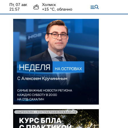
пт, 07 авг.
Холмск
21:57
+
15
°С,
облачно
СОЦРЕКЛАМА • КОНТРАКТНАЯСЛУЖБА65.РФ