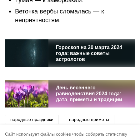
Туман — к заморозкам.
Веточка вербы сломалась — к
неприятностям.
Гороскоп на 20 марта 2024
года: важные советы
астрологов
День весеннего
равноденствия 2024 года:
дата, приметы и традиции
народные праздники
народные приметы
приметы
праздники
традиции
Cайт использует файлы cookies чтобы собирать статистику