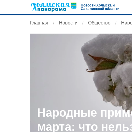
Новости Холмска и
Сахалинской области
Главная
Новости
Общество
Наро
Народные приме
марта: что нель