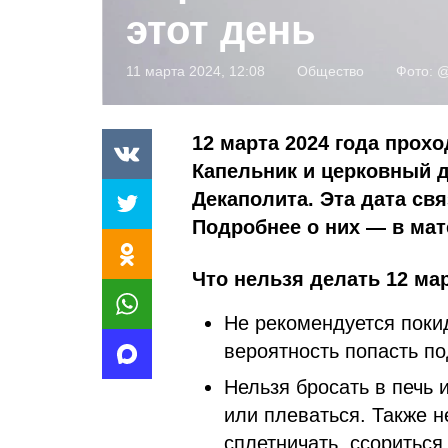
этот день
11 марта 2024, 12:08
Общество
Фото:
@
12 марта 2024 года прох
Капельник и церковный 
Декаполита. Эта дата св
Подробнее о них — в мат
Что нельзя делать 12 ма
Не рекомендуется поки
вероятность попасть по
Нельзя бросать в печь 
или плеваться. Также не
сплетничать, ссориться