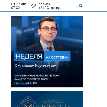
пт, 07 авг.
Холмск
07:32
+
21
°С,
дождь