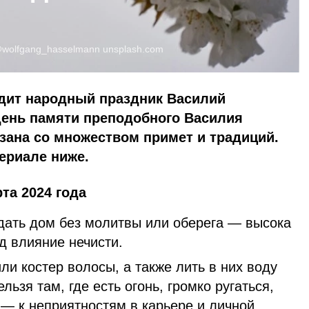
wolfgang_hasselmann
unsplash.com
одит народный праздник Василий
день памяти преподобного Василия
язана со множеством примет и традиций.
ериале ниже.
рта 2024 года
дать дом без молитвы или оберега — высока
д влияние нечисти.
или костер волосы, а также лить в них воду
льзя там, где есть огонь, громко ругаться,
 — к неприятностям в карьере и личной