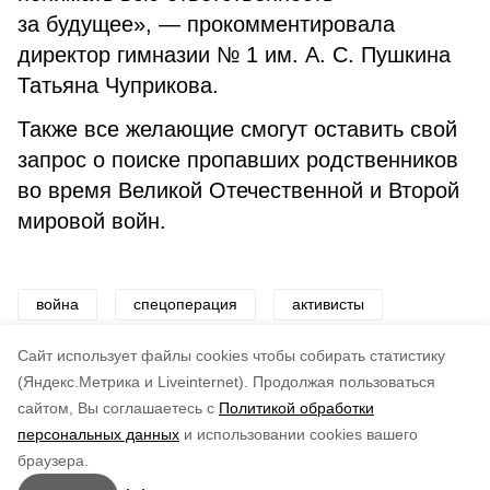
за будущее», — прокомментировала
директор гимназии № 1 им. А. С. Пушкина
Татьяна Чуприкова.
Также все желающие смогут оставить свой
запрос о поиске пропавших родственников
во время Великой Отечественной и Второй
мировой войн.
война
спецоперация
активисты
выставка
дети
Cайт использует файлы cookies чтобы собирать статистику
(Яндекс.Метрика и Liveinternet).
Продолжая пользоваться
сайтом, Вы соглашаетесь с
Политикой обработки
Понравилась статья?
персональных данных
и использовании cookies вашего
по оценке
3
пользователей
браузера.
5
4
3
2
1