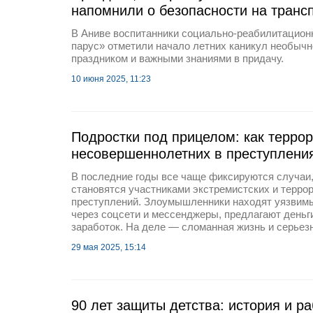
напомнили о безопасности на транс
В Аниве воспитанники социально-реабилитацион
парус» отметили начало летних каникул необыч
праздником и важными знаниями в придачу.
10 июня 2025, 11:23
Подростки под прицелом: как терро
несовершеннолетних в преступлени
В последние годы все чаще фиксируются случаи,
становятся участниками экстремистских и терро
преступлений. Злоумышленники находят уязви
через соцсети и мессенджеры, предлагают деньг
заработок. На деле — сломанная жизнь и серьез
29 мая 2025, 15:14
90 лет защиты детства: история и р