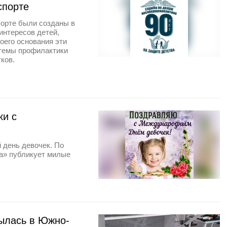
спорте
орте были созданы в
интересов детей,
оего основания эти
темы профилактики
ков.
ки с
 день девочек. По
ма» публикует милые
рылась в Южно-