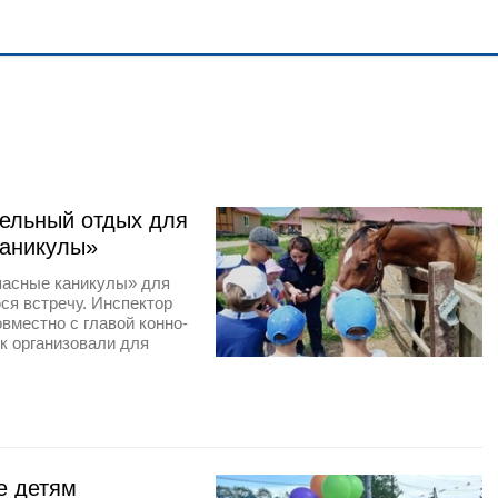
тельный отдых для
каникулы»
пасные каникулы» для
я встречу. Инспектор
вместно с главой конно-
к организовали для
е детям