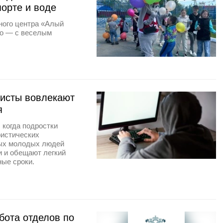
порте и воде
ного центра «Алый
но — с веселым
ристы вовлекают
я
 когда подростки
ристических
мых молодых людей
и и обещают легкий
ные сроки.
абота отделов по