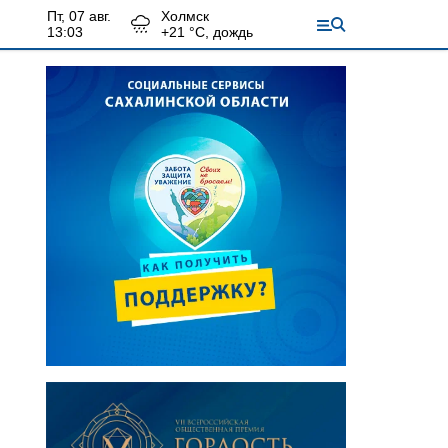
пт, 07 авг.
Холмск
13:03
+
21
°С,
дождь