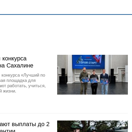
 конкурса
на Сахалине
 конкурса «Лучший по
вая площадка для
ют работать, учиться,
й жизни.
гают выплаты до 2
антии