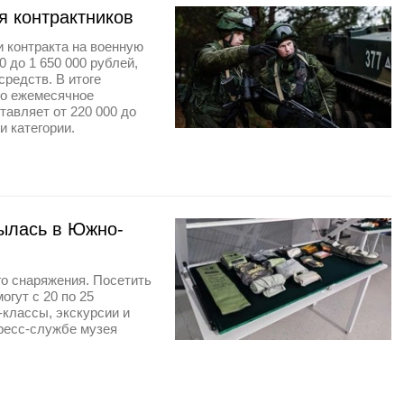
я контрактников
 контракта на военную
 до 1 650 000 рублей,
редств. В итоге
его ежемесячное
тавляет от 220 000 до
и категории.
рылась в Южно-
о снаряжения. Посетить
огут с 20 по 25
классы, экскурсии и
ресс-службе музея