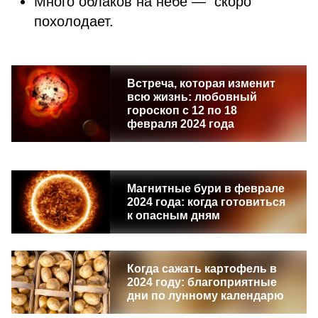
Много облаков на небе — скоро
похолодает.
Встреча, которая изменит
всю жизнь: любовный
гороскоп с 12 по 18
февраля 2024 года
Магнитные бури в феврале
2024 года: когда готовиться
к опасным дням
Когда сажать картофель в
2024 году: благоприятные
дни по лунному календарю