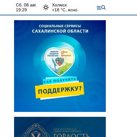
сб, 08 авг.
Холмск
19:29
+
18
°С,
ясно