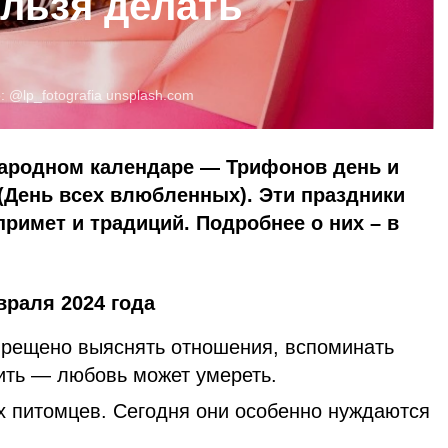
ельзя делать
о:
@lp_fotografia
unsplash.com
народном календаре — Трифонов день и
(День всех влюбленных). Эти праздники
римет и традиций. Подробнее о них – в
враля 2024 года
рещено выяснять отношения, вспоминать
ить — любовь может умереть.
их питомцев. Сегодня они особенно нуждаются