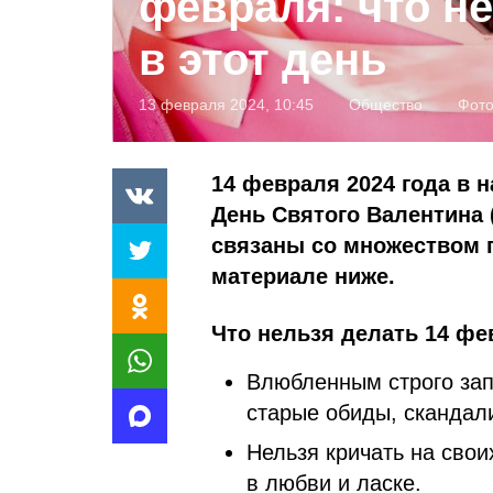
февраля: что н
в этот день
13 февраля 2024, 10:45
Общество
Фот
14 февраля 2024 года в 
День Святого Валентина 
связаны со множеством п
материале ниже.
Что нельзя делать 14 фе
Влюбленным строго зап
старые обиды, скандал
Нельзя кричать на сво
в любви и ласке.