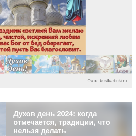
Фото: bestkartinki.ru
Духов день 2024: когда
отмечается, традиции, что
нельзя делать