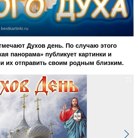
:
bestkartinki.ru
тмечают Духов день. По случаю этого
кая панорама» публикует картинки и
ли их отправить своим родным близким.