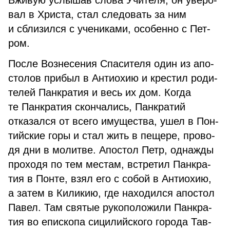
Вживую услышав слова Учителя, он уве­ро­
вал в Хри­ста, стал следовать за ним
и сбли­зил­ся с учениками, особенно с Пет­
ром.
По­сле Воз­не­се­ния Спа­си­те­ля один из апо­
сто­лов при­был в Ан­тио­хию и кре­стил ро­ди­
те­лей Пан­кра­тия и весь их дом. Ко­гда
те Пан­кра­тия скон­ча­лись, Панкратий
отказался от всего имущества, ушел в Пон­
тий­ские го­ры и стал жить в пе­ще­ре, про­во­
дя дни в мо­лит­ве. Апо­стол Петр, од­на­жды
про­хо­дя по тем ме­стам, встре­тил Пан­кра­
тия в Пон­те, взял его с со­бой в Ан­тио­хию,
а за­тем в Ки­ли­кию, где на­хо­дил­ся апо­стол
Па­вел. Там свя­тые ру­ко­по­ло­жи­ли Пан­кра­
тия во епи­ско­па си­ци­лий­ско­го го­ро­да Тав­