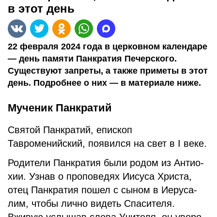
в этот день
22 февраля 2024 года в церковном календаре
— день памяти Панкратия Печерского.
Существуют запреты, а также приметы в этот
день. Подробнее о них — в материале ниже.
Мученик Панкратий
Святой Панкратий, епископ
Тавроменийский, появился на свет в I веке.
Ро­ди­те­ли Пан­кра­тия бы­ли ро­дом из Ан­тио­
хии. Узнав о проповедях Иису­са Хри­ста,
отец Пан­кра­тия пошел с сыном в Иеру­са­
лим, чтобы лич­но ви­деть Спасителя.