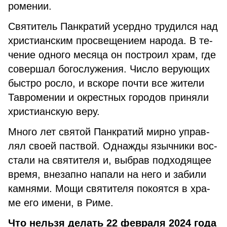
ро­ме­нии.
Свя­ти­тель Пан­кра­тий усерд­но тру­дил­ся над
хри­сти­ан­ским про­све­ще­ни­ем на­ро­да. В те­
че­ние од­но­го ме­ся­ца он по­стро­ил храм, где
со­вер­шал бо­го­слу­же­ния. Чис­ло ве­ру­ю­щих
быст­ро рос­ло, и вско­ре по­чти все жи­те­ли
Тав­ро­ме­нии и окрест­ных го­ро­дов при­ня­ли
хри­сти­ан­скую ве­ру.
Мно­го лет свя­той Пан­кра­тий мир­но управ­
лял сво­ей паст­вой. Од­на­жды языч­ни­ки вос­
ста­ли на свя­ти­те­ля и, вы­брав под­хо­дя­щее
вре­мя, вне­зап­но на­па­ли на него и забили
кам­ня­ми. Мо­щи свя­ти­те­ля по­ко­ят­ся в хра­
ме его име­ни, в Ри­ме.
Что нельзя делать 22 февраля 2024 года