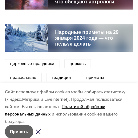
что обещают астрологи
Народные приметы на 29
января 2024 года — что
нельзя делать
церковные праздники
церковь
православие
традиции
приметы
праздники
Cайт использует файлы cookies чтобы собирать статистику
(Яндекс.Метрика и Liveinternet).
Продолжая пользоваться
сайтом, Вы соглашаетесь с
Политикой обработки
Понравилась статья?
персональных данных
и использовании cookies вашего
по оценке
3
пользователей
браузера.
5
4
3
2
1
Принять