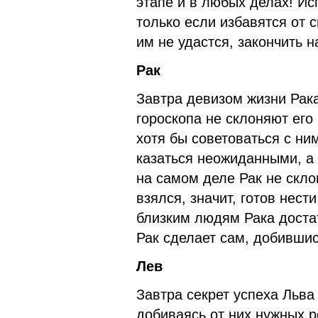
этапе и в любых делах! Ис
только если избавятся от 
им не удастся, закончить н
Рак
Завтра девизом жизни Рак
гороскопа не склоняют его
хотя бы советоваться с ним
казаться неожиданными, 
на самом деле Рак не склон
взялся, значит, готов нести
близким людям Рака доста
Рак сделает сам, добившис
Лев
Завтра секрет успеха Льва
добиваясь от них нужных р