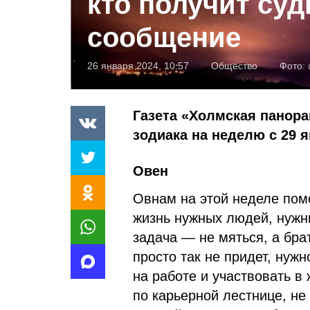
кто получит су
сообщение
26 января 2024, 10:57
Общество
Фото:
Газета «Холмская панора
зодиака на неделю с 29 я
Овен
Овнам на этой неделе пом
жизнь нужных людей, нужн
задача — не мяться, а брат
просто так не придет, нуж
на работе и участвовать в
по карьерной лестнице, не