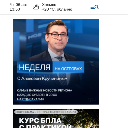
чт, 06 авг.
Холмск
13:50
+
20
°С,
облачно
СОЦРЕКЛАМА • КОНТРАКТНАЯСЛУЖБА65.РФ