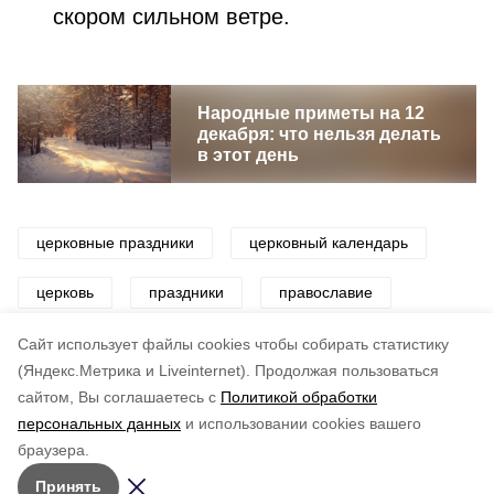
скором сильном ветре.
Народные приметы на 12
декабря: что нельзя делать
в этот день
церковные праздники
церковный календарь
церковь
праздники
православие
православные праздники
Cайт использует файлы cookies чтобы собирать статистику
(Яндекс.Метрика и Liveinternet).
Продолжая пользоваться
сайтом, Вы соглашаетесь с
Политикой обработки
Понравилась статья?
персональных данных
и использовании cookies вашего
по оценке
4
пользователей
браузера.
5
4
3
2
1
Принять