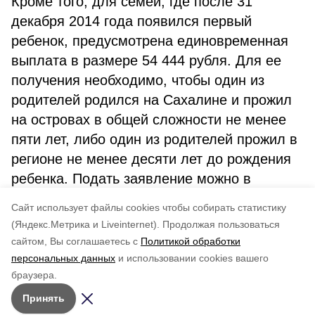
Кроме того, для семей, где после 31
декабря 2014 года появился первый
ребенок, предусмотрена единовременная
выплата в размере 54 444 рубля. Для ее
получения необходимо, чтобы один из
родителей родился на Сахалине и прожил
на островах в общей сложности не менее
пяти лет, либо один из родителей прожил в
регионе не менее десяти лет до рождения
ребенка. Подать заявление можно в
органах социальной защиты в течение
Cайт использует файлы cookies чтобы собирать статистику
шести месяцев после появления малыша.
(Яндекс.Метрика и Liveinternet).
Продолжая пользоваться
сайтом, Вы соглашаетесь с
Политикой обработки
Понравилась статья?
персональных данных
и использовании cookies вашего
по оценке
5
пользователей
браузера.
5
4
3
2
1
Принять