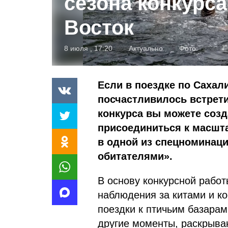
сезона конкурс
Восток
8 июля , 17:20
Актуально
Фото:
Если в поездке по Сахал
посчастливилось встрети
конкурса вы можете соз
присоединиться к масшта
в одной из спецноминац
обитателями».
В основу конкурсной работ
наблюдения за китами и ко
поездки к птичьим базарам,
другие моменты, раскрыва