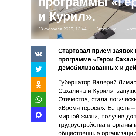
программы «Ге
и Курил».
23 февраля 2025, 12:44
Актуально
Фото
Стартовал прием заявок 
программе «Герои Сахали
демобилизованных и де
Губернатор Валерий Лимар
Сахалина и Курил», запущ
Отечества, стала логичес
«Время героев». Ее цель –
мирной жизни, получив до
трудоустройства в органы 
общественные организаци