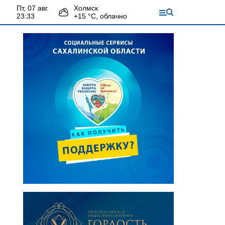
пт, 07 авг.
Холмск
23:33
+
15
°С,
облачно