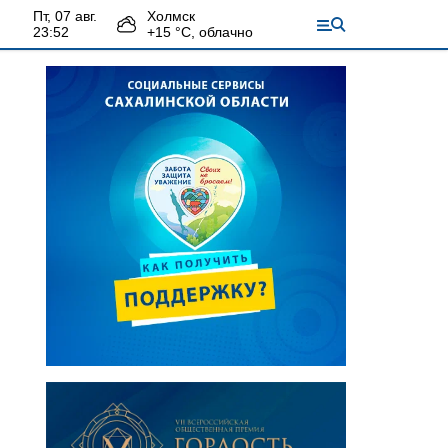
пт, 07 авг.
Холмск
23:52
+
15
°С,
облачно