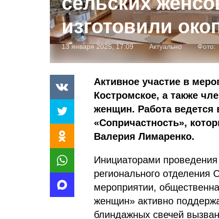
сельских женсо
изготовили око
13 января 2025, 17:09
Актуально
Фото:
Активное участие в мер
Костромское, а также ч
женщин. Работа ведется 
«Сопричастность», кото
Валерия Лимаренко.
Инициаторами проведения 
регионального отделения 
мероприятии, общественна
женщин» активно поддержа
блиндажных свечей вызван