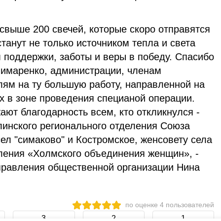
 свыше 200 свечей, которые скоро отправятся
станут не только источником тепла и света
 поддержки, заботы и веры в победу. Спасибо
Лимаренко, администрации, членам
лям на ту большую работу, направленной на
 в зоне проведения специаной операции.
ют благодарность всем, кто откликнулся -
инского регионального отделения Союза
л "симаково" и Костромское, женсовету села
ления «Холмского объединения женщин», -
правления общественной организации Нина
по оценке
4
пользователей
3
2
1