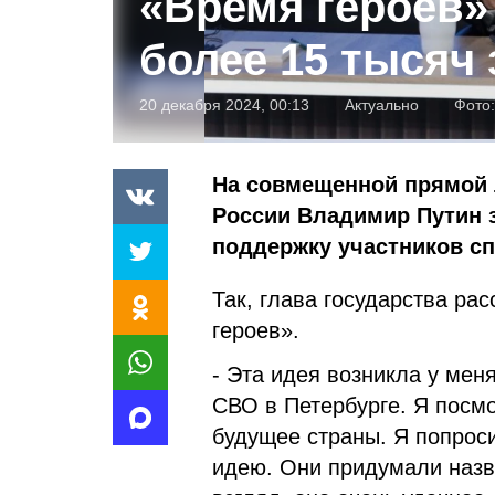
«Время героев»
более 15 тысяч 
20 декабря 2024, 00:13
Актуально
Фото:
На совмещенной прямой 
России Владимир Путин з
поддержку участников сп
Так, глава государства ра
героев».
- Эта идея возникла у мен
СВО в Петербурге. Я посмо
будущее страны. Я попроси
идею. Они придумали назв