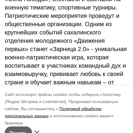
военную тематику, спортивные турниры.
Патриотические мероприятия проведут и
общественные организации. Одним из
крупнейших событий сахалинского
отделения молодежного «Движения
первых» станет «Зарница 2.0» - уникальная
военно-патриотическая игра, которая
воспитывает в участниках командный дух и
взаимовыручку, прививает любовь к своей
стране и обучает важным навыкам – от
оказания первой помощи до знаний правил
Cайт использует файлы cookies чтобы собирать статистику
кибербезопасности.
(Яндекс.Метрика и Liveinternet).
Продолжая пользоваться
сайтом, Вы соглашаетесь с
Политикой обработки
Понравилась статья?
персональных данных
и использовании cookies вашего
по оценке
3
пользователей
браузера.
5
4
3
2
1
Принять