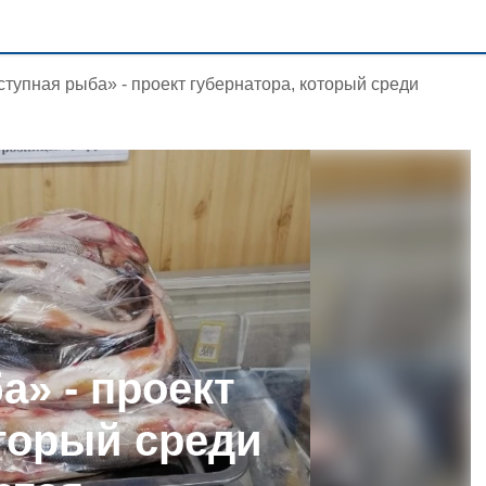
тупная рыба» - проект губернатора, который среди
а» - проект
оторый среди