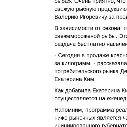
рыба». Очень приятно, что
свежую рыбную продукцию 
Валерию Игоревичу за про
В зависимости от сезона,
свежемороженой рыбы. Это
раздача бесплатно населен
- Сегодня в продаже красн
за килограмм, - рассказал
потребительского рынка Д
Екатерина Ким.
Как добавила Екатерина Ки
осуществляется на еженед
Напомним, программа реа
ниже рыночных является ч
инициированного губернат