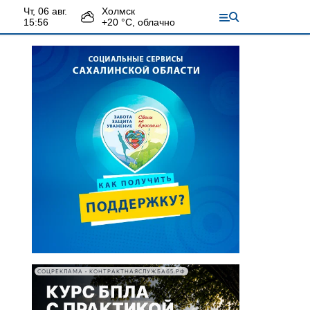
чт, 06 авг.
Холмск
15:56
+
20
°С,
облачно
СОЦРЕКЛАМА • КОНТРАКТНАЯСЛУЖБА65.РФ