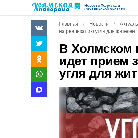
Новости Холмска и
Сахалинской области
Главная
Новости
Актуал
на реализацию угля для жителей
В Холмском 
идет прием 
угля для жи