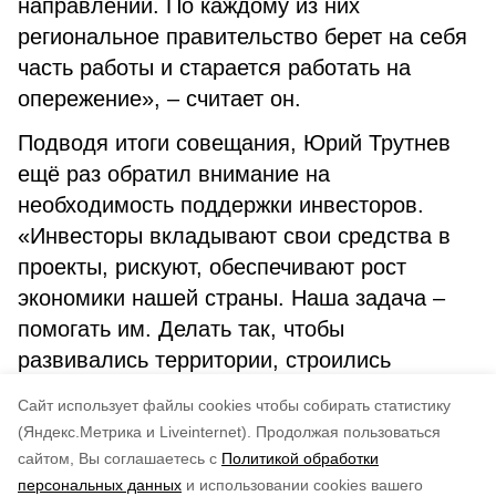
направлений. По каждому из них
региональное правительство берет на себя
часть работы и старается работать на
опережение», – считает он.
Подводя итоги совещания, Юрий Трутнев
ещё раз обратил внимание на
необходимость поддержки инвесторов.
«Инвесторы вкладывают свои средства в
проекты, рискуют, обеспечивают рост
экономики нашей страны. Наша задача –
помогать им. Делать так, чтобы
развивались территории, строились
предприятия, создавались рабочие места»,
Cайт использует файлы cookies чтобы собирать статистику
– подытожил вице-премьер.
(Яндекс.Метрика и Liveinternet).
Продолжая пользоваться
сайтом, Вы соглашаетесь с
Политикой обработки
Понравилась статья?
персональных данных
и использовании cookies вашего