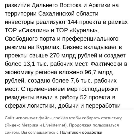
развития Дальнего Востока и Арктики на
территории Сахалинской области
инвесторы реализуют 144 проекта в рамках
ТОР «Сахалин» и ТОР «Курилы»,
Свободного порта и преференциального
режима на Курилах. Бизнес вкладывает в
проекты свыше 270 млрд рублей и создает
более 13,1 тыс. рабочих мест. Фактически в
экономику региона вложено 96,7 млрд
рублей, создано более 7,6 тыс. рабочих
мест. С применением мер господдержки
резиденты ввели в работу 52 проекта в
сферах логистики, добычи и переработки
рыбы, туризма, сельского хозяйства,
Cайт использует файлы cookies чтобы собирать статистику
добычи полезных ископаемых и других.
(Яндекс.Метрика и Liveinternet).
Продолжая пользоваться
сайтом, Вы соглашаетесь с
Политикой обработки