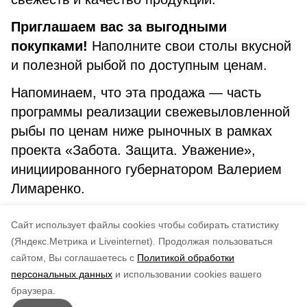
Приглашаем вас за выгодными
покупками!
Наполните свои столы вкусной
и полезной рыбой по доступным ценам.
Напоминаем, что эта продажа — часть
программы реализации свежевыловленной
рыбы по ценам ниже рыночных в рамках
проекта «Забота. Защита. Уважение»,
инициированного губернатором Валерием
Лимаренко.
Не упустите возможность сделать свой
Cайт использует файлы cookies чтобы собирать статистику
рацион разнообразнее!
(Яндекс.Метрика и Liveinternet).
Продолжая пользоваться
сайтом, Вы соглашаетесь с
Политикой обработки
Понравилась статья?
персональных данных
и использовании cookies вашего
по оценке
4
пользователей
браузера.
5
4
3
2
1