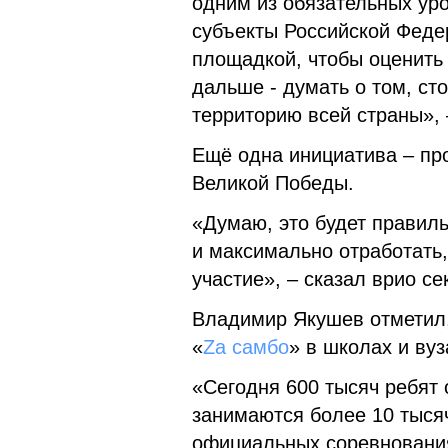
одним из обязательных уро
субъекты Российской Феде
площадкой, чтобы оценить и
дальше - думать о том, ст
территорию всей страны»,
Ещё одна инициатива – пр
Великой Победы.
«Думаю, это будет правил
и максимально отработать,
участие», – сказал врио с
Владимир Якушев отметил,
«
Zа самбо
» в школах и ву
«Сегодня 600 тысяч ребят 
занимаются более 10 тысяч
официальных соревнования