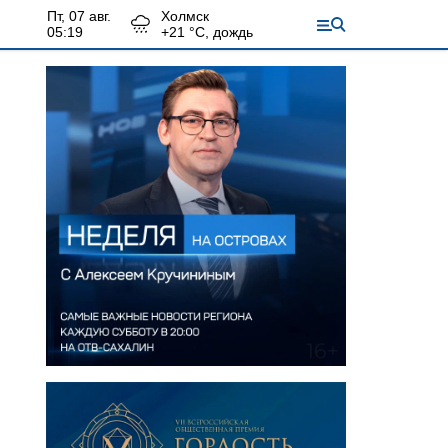
пт, 07 авг.
Холмск
05:19
+
21
°С,
дождь