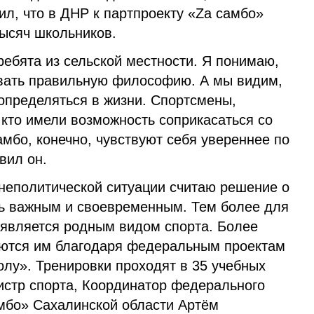
л, что в ДНР к партпроекту «Zа самбо»
тысяч школьников.
ребята из сельской местности. Я понимаю,
вать правильную философию. А мы видим,
 определяться в жизни. Спортсмены,
 кто имели возможность соприкасаться со
амбо, конечно, чувствуют себя увереннее по
вил он.
еполитической ситуации считаю решение о
ь важным и своевременным. Тем более для
 является родным видом спорта. Более
аются им благодаря федеральным проектам
олу». Тренировки проходят в 35 учебных
истр спорта, Координатор федерального
амбо» Сахалинской области Артём