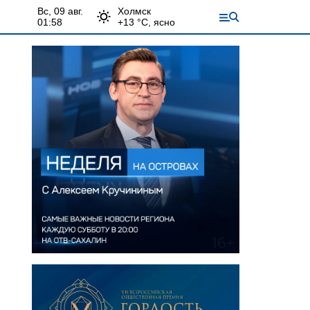
вс, 09 авг.
Холмск
01:58
+
13
°С,
ясно