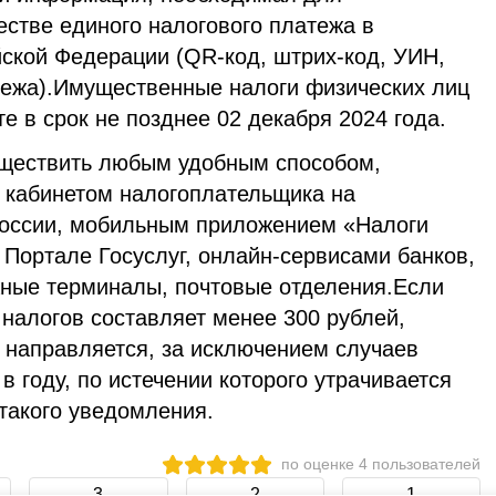
естве единого налогового платежа в
ской Федерации (QR-код, штрих-код, УИН,
тежа).Имущественные налоги физических лиц
е в срок не позднее 02 декабря 2024 года.
уществить любым удобным способом,
 кабинетом налогоплательщика на
оссии, мобильным приложением «Налоги
Портале Госуслуг, онлайн-сервисами банков,
жные терминалы, почтовые отделения.Если
налогов составляет менее 300 рублей,
 направляется, за исключением случаев
 году, по истечении которого утрачивается
такого уведомления.
по оценке
4
пользователей
3
2
1