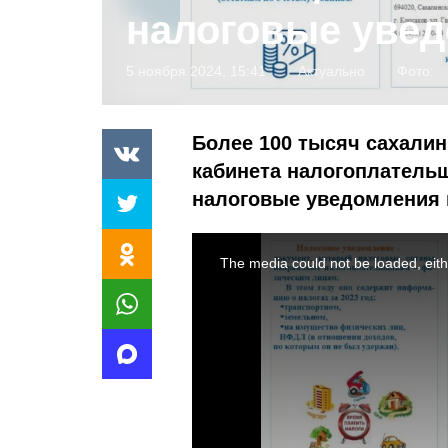
налоговые уве
5 ноября 2024, 15:41
Актуально
Фото:
Более 100 тысяч сахалин
кабинета налогоплатель
налоговые уведомления н
This
is
a
The media could not be loaded, eith
modal
window.