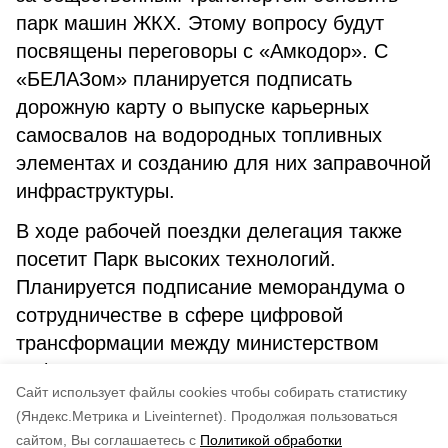
парк машин ЖКХ. Этому вопросу будут
посвящены переговоры с «Амкодор». С
«БЕЛАЗом» планируется подписать
дорожную карту о выпуске карьерных
самосвалов на водородных топливных
элементах и созданию для них заправочной
инфраструктуры.
В ходе рабочей поездки делегация также
посетит Парк высоких технологий.
Планируется подписание меморандума о
сотрудничестве в сфере цифровой
трансформации между министерством
цифрового и технологического развития
Cайт использует файлы cookies чтобы собирать статистику
Сахалинской области и белорусским
(Яндекс.Метрика и Liveinternet).
Продолжая пользоваться
Центром цифрового развития.
сайтом, Вы соглашаетесь с
Политикой обработки