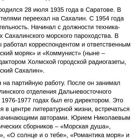
одился 28 июля 1935 года в Саратове. В
ителями переехал на Сахалин. С 1954 года
тельность. Начинал с должности техника-
х Сахалинского морского пароходства. В
ды работал корреспондентом и ответственным
нский моряк» и «Коммунист» (ныне –
дактором Холмской городской радиогазеты,
тский Сахалин».
 на партийную работу. После он занимал
линского отделения Дальневосточного
в 1976-1977 годах был его директором. Это
я в центре литературной жизни, встречаться
 начинающими авторами. Юрием Николаевым
ических сборников – «Морская душа»,
», «О солнце и о тебе», «Романтика моря» и