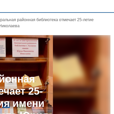
ральная районная библиотека отмечает 25-летие
 Николаева
йонная
чает 25-
ия имени