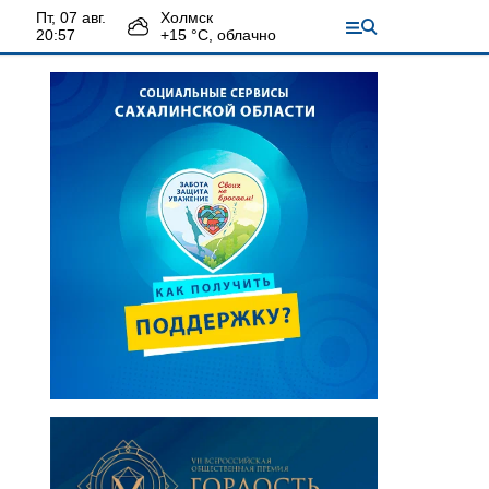
пт, 07 авг.
Холмск
20:57
+
15
°С,
облачно