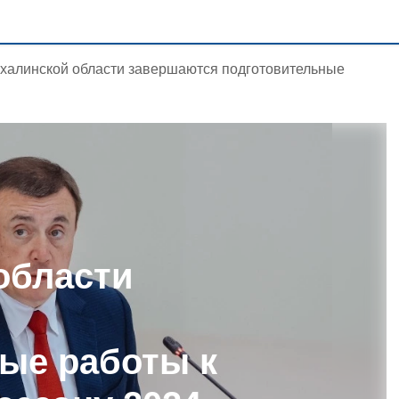
халинской области завершаются подготовительные
области
ые работы к