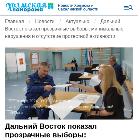
Новости Холмска и
Сахалинской области
Главная
Новости
Актуально
Дальний
Восток показал прозрачные выборы: минимальные
нарушения и отсутствие протестной активности
8 сентября 2024, 09:31
Актуально
Фото:
пресс-служба Избирательной комиссии Сахалинской
области
Дальний Восток показал
прозрачные выборы: