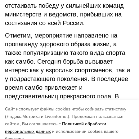
отстаивать победу у сильнейших команд
министерств и ведомств, прибывших на
состязания со всей России.
Отметим, мероприятие направлено на
пропаганду здорового образа жизни, а
также популяризацию такого вида спорта
как самбо. Сегодня борьба вызывает
интерес как у взрослых спортсменов, так и
у подрастающего поколения. В последнее
время самбо привлекает и
представительниц прекрасного пола. В
спортшколах на островах занимается
Cайт использует файлы cookies чтобы собирать статистику
немало спортсменок-самбисток.
(Яндекс.Метрика и Liveinternet).
Продолжая пользоваться
сайтом, Вы соглашаетесь с
Политикой обработки
Понравилась статья?
персональных данных
и использовании cookies вашего
по оценке
3
пользователей
браузера.