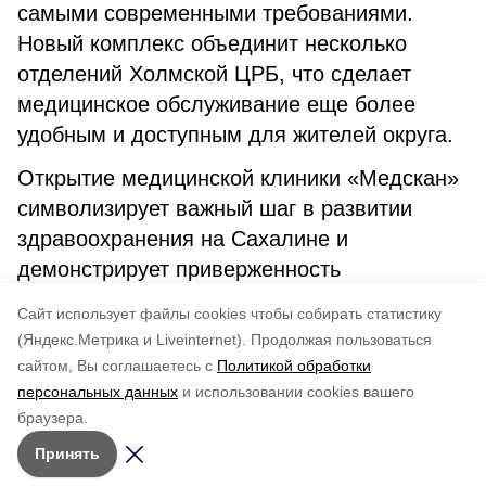
самыми современными требованиями.
Новый комплекс объединит несколько
отделений Холмской ЦРБ, что сделает
медицинское обслуживание еще более
удобным и доступным для жителей округа.
Открытие медицинской клиники «Медскан»
символизирует важный шаг в развитии
здравоохранения на Сахалине и
демонстрирует приверженность
региональных властей к улучшению
Cайт использует файлы cookies чтобы собирать статистику
качества жизни своих жителей.
(Яндекс.Метрика и Liveinternet).
Продолжая пользоваться
сайтом, Вы соглашаетесь с
Политикой обработки
Понравилась статья?
персональных данных
и использовании cookies вашего
по оценке
3
пользователей
браузера.
5
4
3
2
1
Принять