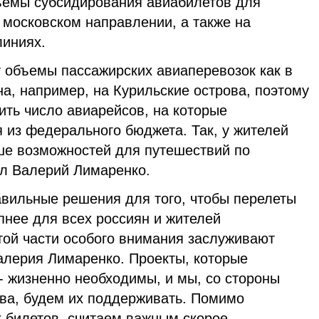
ъемы субсидирования авиабилетов для
 московском направлении, а также на
линиях.
т объемы пассажирских авиаперевозок как в
она, например, на Курильские острова, поэтому
ить число авиарейсов, на которые
 из федерального бюджета. Так, у жителей
ше возможностей для путешествий по
ил Валерий Лимаренко.
авильные решения для того, чтобы перелеты
пнее для всех россиян и жителей
той части особого внимания заслуживают
алерия Лимаренко. Проекты, которые
 - жизненно необходимы, и мы, со стороны
ва, будем их поддерживать. Помимо
х билетов, считаем важным скорое