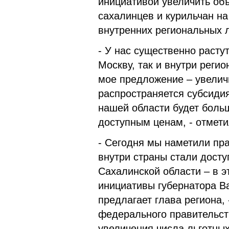
инициативой увеличить об
сахалинцев и курильчан на
внутренних региональных 
- У нас существенно расту
Москву, так и внутри реги
мое предложение – увелич
распространяется субсидия
нашей области будет боль
доступным ценам, - отмет
- Сегодня мы наметили пр
внутри страны стали досту
Сахалинской области – в э
инициативы губернатора В
предлагает глава региона,
федерального правительст
увеличения числа льготны