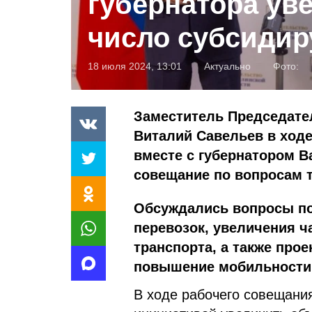
губернатора ув
число субсидир
18 июля 2024, 13:01
Актуально
Фото:
Заместитель Председате
Виталий Савельев в ходе
вместе с губернатором 
совещание по вопросам т
Обсуждались вопросы п
перевозок, увеличения ч
транспорта, а также про
повышение мобильности 
В ходе рабочего совещани