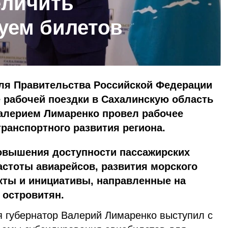
еличить
уем билетов
ля Правительства Российской Федерации
 рабочей поездки в Сахалинскую область
Валерием Лимаренко провел рабочее
ранспортного развития региона.
овышения доступности пассажирских
астоты авиарейсов, развития морского
екты и инициативы, направленные на
островитян.
я губернатор Валерий Лимаренко выступил с