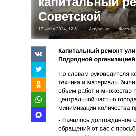
капитальный р
Советской
17 июля 2024, 12:31
Актуально
Фото:
Капитальный ремонт ули
Подрядной организацией
По словам руководителя к
техника и материалы были
объем работ и множество т
центральной частью города
минимизации количества пр
- Началось долгожданное 
обращений от вас с просьб