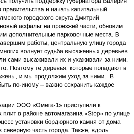
ось получить поддержку губернатора Валерия
 правительства и начать капитальный
олмского городского округа Дмитрий
 новый асфальт на проезжей части, обновим
им дополнительные парковочные места. В
 завершим работы, центральную улицу города
о многих волнует судьба высаженных деревьев
ли сами высаживали их и ухаживали за ними.
то. Поэтому те деревья, которые попадают в
сажены, и мы продолжим уход за ними. В
быть по-иному – важно сохранить каждое
зации ООО «Омега-1» приступили к
 плит в районе автомагазина «Stop» по улице
оцесс установки бордюрного камня от дома
 северную часть города. Также, вдоль