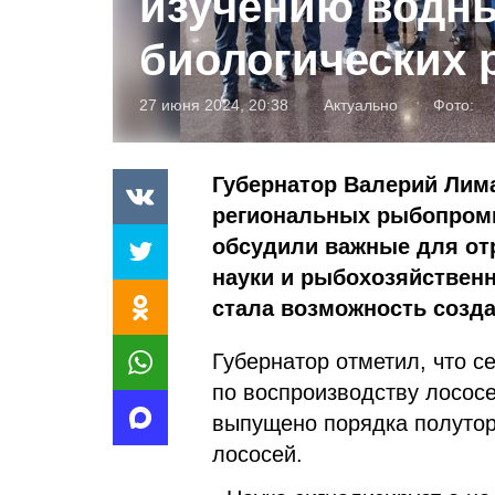
изучению водн
биологических 
27 июня 2024, 20:38
Актуально
Фото:
Губернатор Валерий Лим
региональных рыбопром
обсудили важные для от
науки и рыбохозяйствен
стала возможность созда
Губернатор отметил, что 
по воспроизводству лосос
выпущено порядка полутор
лососей.