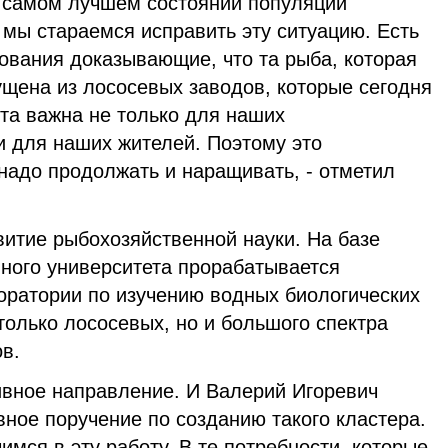
е самом лучшем состоянии популяции
 мы стараемся исправить эту ситуацию. Есть
ования доказывающие, что та рыба, которая
ущена из лососевых заводов, которые сегодня
ота важна не только для наших
 для наших жителей. Поэтому это
надо продолжать и наращивать, - отметил
витие рыбохозяйственной науки. На базе
нного университета прорабатывается
оратории по изучению водных биологических
 только лососевых, но и большого спектра
в.
ивное направление. И Валерий Игоревич
ное поручение по созданию такого кластера.
мся в эту работу. В те потребности, которые