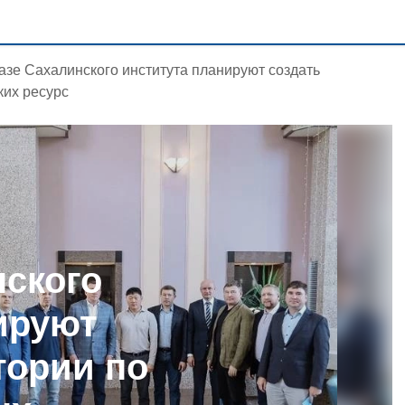
азе Сахалинского института планируют создать
ких ресурс
нского
ируют
тории по