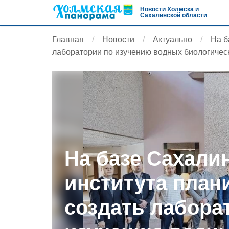
Новости Холмска и
Сахалинской области
Главная
Новости
Актуально
На б
лаборатории по изучению водных биологичес
На базе Сахали
института план
создать лабора