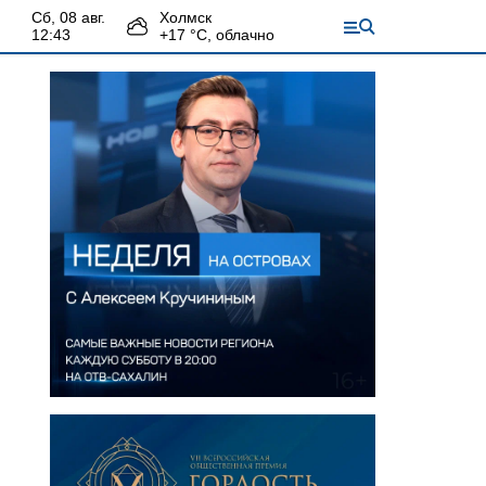
сб, 08 авг.
Холмск
12:43
+
17
°С,
облачно