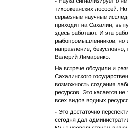
- Наука сигнализирует о н
тихоокеанских лососей. Но
серьёзные научные исслед
приходит на Сахалин, вып
здесь работают. И эта раб
рыбопромышленников, но и
направление, безусловно, 
Валерий Лимаренко.
На встрече обсудили и раз
Сахалинского государстве
возможность создания лаб
ресурсов. Это касается не
всех видов водных ресурсо
- Это достаточно перспект
сегодня дал административ
Мы с удовольствием включи