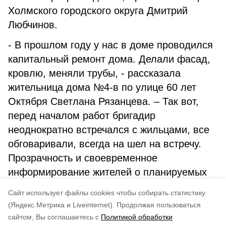
Холмского городского округа Дмитрий
Любчинов.
- В прошлом году у нас в доме проводился
капитальный ремонт дома. Делали фасад,
кровлю, меняли трубы, - рассказала
жительница дома №4-в по улице 60 лет
Октября Светлана Рязанцева. – Так вот,
перед началом работ бригадир
неоднократно встречался с жильцами, все
обговаривали, всегда на шел на встречу.
Прозрачность и своевременное
информирование жителей о планируемых
работах помогает лучше подготовиться и
Cайт использует файлы cookies чтобы собирать статистику
минимизировать возможные неудобства.
(Яндекс.Метрика и Liveinternet).
Продолжая пользоваться
сайтом, Вы соглашаетесь с
Политикой обработки
Понравилась статья?