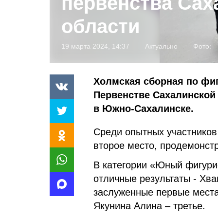
первенства Сах
области
19 марта 2024, 14:37
Актуально
Фото:
Холмская сборная по фи
Первенстве Сахалинской
в Южно-Сахалинске.
Среди опытных участников
второе место, продемонст
В категории «Юный фигури
отличные результаты - Хв
заслуженные первые места
Якунина Алина – третье.