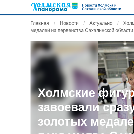
Новости Холмска и
Сахалинской области
Главная
Новости
Актуально
Холм
медалей на первенства Сахалинской области
Холмские фигу
завоевали сраз
золотых медале