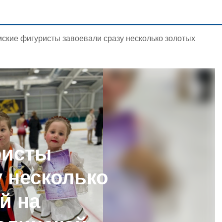
ские фигуристы завоевали сразу несколько золотых
ристы
у несколько
й на