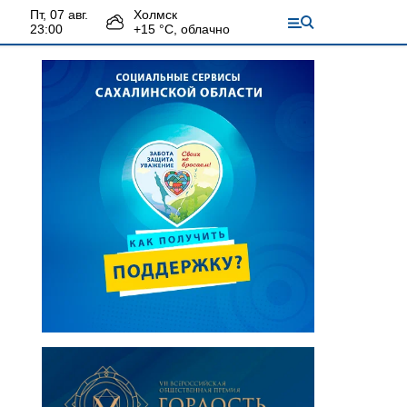
пт, 07 авг.
Холмск
23:00
+
15
°С,
облачно