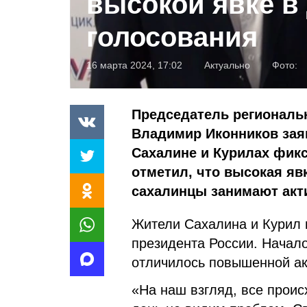
высокой явке в
голосования
16 марта 2024, 17:02
Актуально
Фото:
Председатель региональ
Владимир Иконников заяв
Сахалине и Курилах фик
отметил, что высокая яв
сахалинцы занимают акт
Жители Сахалина и Курил 
президента России. Начал
отличилось повышенной ак
«На наш взгляд, все прои