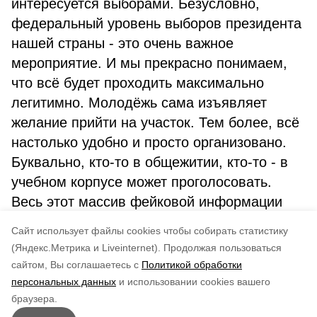
интересуется выборами. Безусловно,
федеральный уровень выборов президента
нашей страны - это очень важное
мероприятие. И мы прекрасно понимаем,
что всё будет проходить максимально
легитимно. Молодёжь сама изъявляет
желание прийти на участок. Тем более, всё
настолько удобно и просто организовано.
Буквально, кто-то в общежитии, кто-то - в
учебном корпусе может проголосовать.
Весь этот массив фейковой информации
мы будем продолжать мониторить и
Cайт использует файлы cookies чтобы собирать статистику
оперативно опровергать.
(Яндекс.Метрика и Liveinternet).
Продолжая пользоваться
сайтом, Вы соглашаетесь с
Политикой обработки
Понравилась статья?
персональных данных
и использовании cookies вашего
по оценке
4
пользователей
браузера.
5
4
3
2
1