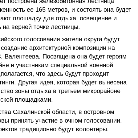
дет построена железобетонная лестница
енность ее 165 метров, и состоять она будет
елают площадку для отдыха, освещение и
 на верней точке лестницы.
сийского голосования жители округа будут
 создание архитектурной композиции на
С. Валентеева. Посвящена она будет героям
йне и участникам специальной военной
полагается, что здесь будут проходит
тинги. Другая идея, которая будет вынесена
йство зоны отдыха в третьем микрорайоне
тской площадками.
тва Сахалинской области, в островном
овы принять участие в очном голосовании.
оектов традиционно будут волонтеры.