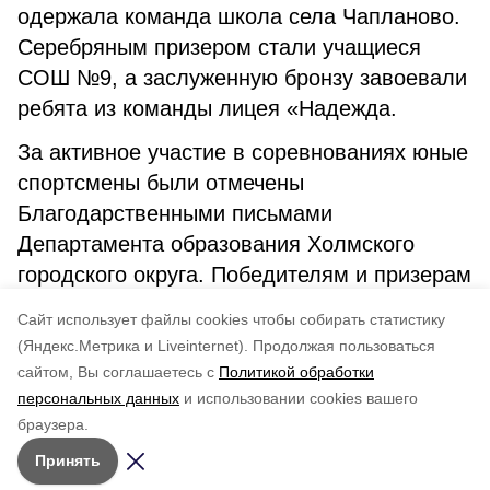
одержала команда школа села Чапланово.
Серебряным призером стали учащиеся
СОШ №9, а заслуженную бронзу завоевали
ребята из команды лицея «Надежда.
За активное участие в соревнованиях юные
спортсмены были отмечены
Благодарственными письмами
Департамента образования Холмского
городского округа. Победителям и призерам
вручили Дипломы, грамоты, медали и
Cайт использует файлы cookies чтобы собирать статистику
сувенирные подарки.
(Яндекс.Метрика и Liveinternet).
Продолжая пользоваться
сайтом, Вы соглашаетесь с
Политикой обработки
Понравилась статья?
персональных данных
и использовании cookies вашего
по оценке
3
пользователей
браузера.
5
4
3
2
1
Принять